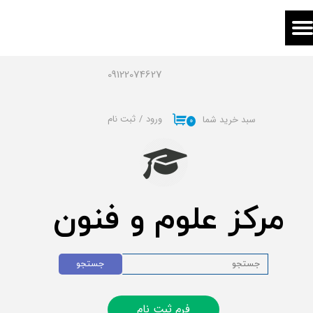
حساب کاربری من
تغییر گذر واژه
09122074627
سفارشات
ورود
/
ثبت نام
سبد خرید شما
۰
خروج از حساب کاربری
مرکز علوم و فنون
جستجو
فرم ثبت نام