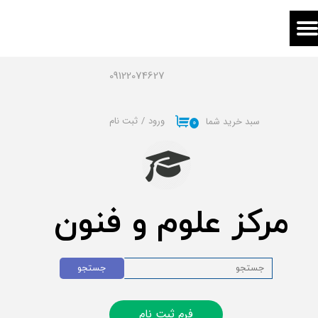
حساب کاربری من
تغییر گذر واژه
09122074627
سفارشات
ورود
/
ثبت نام
سبد خرید شما
۰
خروج از حساب کاربری
مرکز علوم و فنون
جستجو
فرم ثبت نام