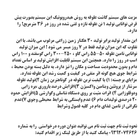
مزیت های سیستم کاشت علوفه به روش هیدروپونیک این سیستم بصورت پیش
فرض توانایی تولید 1 تن علوفه تازه و غنی شده در روز در 36 مترمربع! را
دارد.
این مقدار تولید برابر تولید 30 هکتار زمین زراعی مرغوب می باشد. با این
تفاوت که این میزان تولید فقط در 7 روز میسر می شود ! این میزان تولید
توانایی تامین علوفه 50-55 راس گاو ، 250-300 راس گوسفند و 100 راس
اسب در روز را دارد. همچنین این سیستم قابلیت افزایش تولید بر اساس تعداد
دام و بدون محدودیت مساحت و مکان را نیز دارد. به دلیل بسته بودن محیط ،
شرایط جوی هیچ گونه اثر منفی در کیفیت و کمیت رشد این علوفه ندارد.
مزایای برجسته: 1) با کیفیت ترین علوفه در کوتاهترین زمان 2)تولید علوفه
سرشار از پروتئین ویتامین واکسیژن 3)افزایش درصد باروری ،بره زایی
ودوقلوزایی 4) اثرات مثبت بر روی دستگاه تناسلی وگوارشی 5)افزایش حدود
20 درصدی تولیدات دام 6) عدم وابستگی به شرایط محیطی وجوی 7)عدم
نگرانی از تامین غذای دام در کلیه فصول وشرایط
نحوه ثبت نام جهت ثبت نام می توانید عنوان دوره درخواستی را به شماره
09392074626 پیامک کنید یا از طریق لینک زیر اقدام کنید: