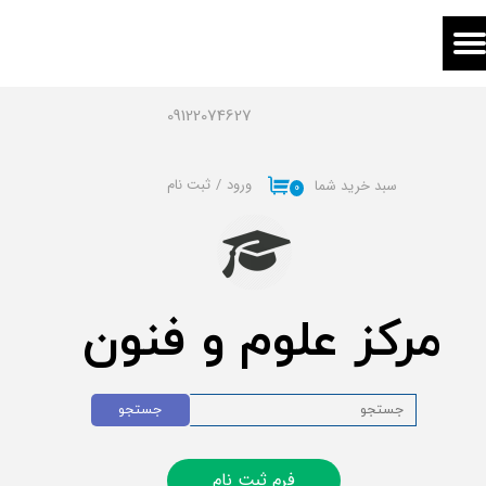
حساب کاربری من
تغییر گذر واژه
09122074627
سفارشات
ورود
/
ثبت نام
سبد خرید شما
۰
خروج از حساب کاربری
مرکز علوم و فنون
جستجو
فرم ثبت نام