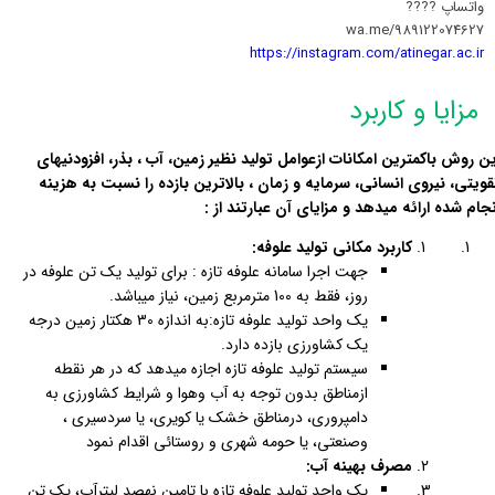
واتساپ ????
wa.me/989122074627
https://instagram.com/atinegar.ac.ir
مزایا و کاربرد
ین روش باکمترین امکانات ازعوامل تولید نظیر زمین، آب ، بذر، افزودنیهای
قویتی، نیروی انسانی، سرمایه و زمان ، بالاترین بازده را نسبت به هزینه
نجام شده ارائه میدهد و مزایای آن عبارتند از :
کاربرد مکانی تولید علوفه:
جهت اجرا سامانه علوفه تازه : برای تولید یک تن علوفه در
روز، فقط به 100 مترمربع زمین، نیاز میباشد.
یک واحد تولید علوفه تازه:به اندازه 30 هکتار زمین درجه
یک کشاورزی بازده دارد.
سیستم تولید علوفه تازه اجازه میدهد که در هر نقطه
ازمناطق بدون توجه به آب وهوا و شرایط کشاورزی به
دامپروری، درمناطق خشک یا کویری، یا سردسیری ،
وصنعتی، یا حومه شهری و روستائی اقدام نمود
مصرف بهینه آب:
یک واحد تولید علوفه تازه با تامین نهصد لیترآب، یک تن