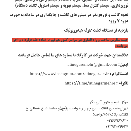
نورپردازی، سیستم کنترل دما، سیستم تهویه و سیستم استریل کننده دستگاه)
نحوه کاشت و توزیع بذر در سینی های کاشت و جایگذاری در سامانه به صورت
دوره 7 روزه
بازدید از دستگاه کشت علوفه هیدروپونیک
جهت سفارش ساخت و راه اندازی در سراسر کشور هم تیم ما آماده عقد قرارداد و اجرا
می باشد.
علاقمندان جهت شرکت در کارگاه با شماره های ما تماس حاصل فرمایند
ایمیل:
atinegaremehr@gmail.com
اینستاگرام :
https://www.instagram.com/atinegar.ac.ir
تلگرام :
https://t.me/atinegarmehre
مرکز علوم و فنون آتی نگر
تهران،خیابان انقلاب،بین چهار راه ولیعصر(عج)و حافظ.ضلع شمالی خ
انقلاب.پلاک۷۵۳.واحد۵
02166967620
09392074627