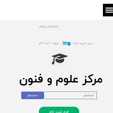
حساب کاربری من
تغییر گذر واژه
09122074627
سفارشات
ورود
/
ثبت نام
سبد خرید شما
۰
خروج از حساب کاربری
مرکز علوم و فنون
جستجو
فرم ثبت نام