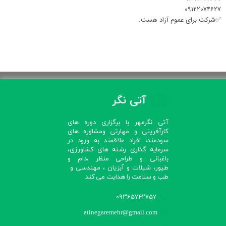
09122074627
✅شرکت برای عموم آزاد هست.
آتی نگر
آتی نگرمهر با برگزاری دوره های
کارآفرینی و مهارتی ومشاوره های
سودمند، افراد علاقمند به ورود در
سرمایه گذاری رشته های کشاورزی،
باغبانی و طراحی منظر ،دام و
طیور، شیلات و آبزیان ، مهندسی و
طب و سلامت را هدایت می کند​​​​​​​
09365742757
atinegaremehr@gmail.com