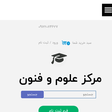
حساب کاربری من
تغییر گذر واژه
09122074627
سفارشات
ورود
/
ثبت نام
سبد خرید شما
۰
خروج از حساب کاربری
مرکز علوم و فنون
جستجو
فرم ثبت نام