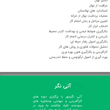
تکثیر نهال
مراقبت از نهال
استاندارد های نهالستان
عملیات برداشت نهال از خزانه
تعیین مراحل و زمان انجام کار
انتخاب ابزار کار
بکارگیری ضوابط ایمنی و بهداشت کاردر محیط
بازرسی و کنترل درستی انجام کار
بکارگیری اصول رفتار حرفه ای
تحلیل تحولات فناوری و روش های کار
کارآفرینی و بکارگیری فنون بهره وری
بهره گیری از اصول ارگونومی و حفظ تندرستی
آتی نگر
آتی نگرمهر با برگزاری دوره های
کارآفرینی و مهارتی ومشاوره های
سودمند، افراد علاقمند به ورود در
سرمایه گذاری رشته های کشاورزی،