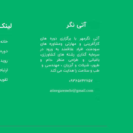
آتی نگر
لینک‌
آتی نگرمهر با برگزاری دوره های
خانه
کارآفرینی و مهارتی ومشاوره های
سودمند، افراد علاقمند به ورود در
دوره
سرمایه گذاری رشته های کشاورزی،
رویدا
باغبانی و طراحی منظر ،دام و
طیور، شیلات و آبزیان ، مهندسی و
ارتباط
طب و سلامت را هدایت می کند​​​​​​​
تقویم
09365742757
atinegaremehr@gmail.com