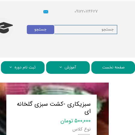
09122074627
جستجو
صفحه نخست
آموزش
ثبت نام دوره
سبزیکاری -کشت سبزی گلخانه
ای
۵۰۰,۰۰۰ تومان
نوع کلاس