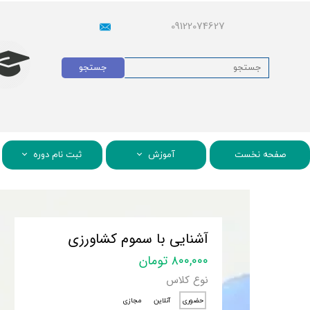
09122074627
جستجو
صفحه نخست
آموزش
ثبت نام دوره
آشنایی با سموم کشاورزی
۸۰۰,۰۰۰ تومان
نوع کلاس
حضوری
آنلاین
مجازی