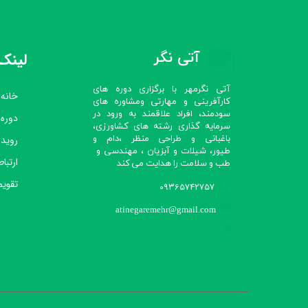
آتی نگر
لینک‌
آتی نگرمهر با برگزاری دوره های
خانه
کارآفرینی و مهارتی ومشاوره های
سودمند، افراد علاقمند به ورود در
دوره
سرمایه گذاری رشته های کشاورزی،
رویدا
باغبانی و طراحی منظر ،دام و
طیور، شیلات و آبزیان ، مهندسی و
ارتباط
طب و سلامت را هدایت می کند​​​​​​​
تقویم
09365742757
atinegaremehr@gmail.com