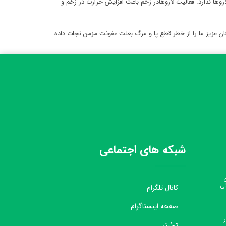
 از داروهای مختلف و اشعه X توسط بیمار کـوچکترین تأثیـری روی لاروها ندارد. فعالیت لاروهادر زخم باعث افزایش حرارت در زخم و
ستخوان، زخم بستر، Stangomyelitis ، با موفقیت انجام شده است و هموطنان عزیز ما را از خطر قطع پا و مرگ بعلت عفونت مزمن نجات داده
شبکه های اجتماعی
نی
کانال تلگرام
صفحه اینستاگرام
توئیتر