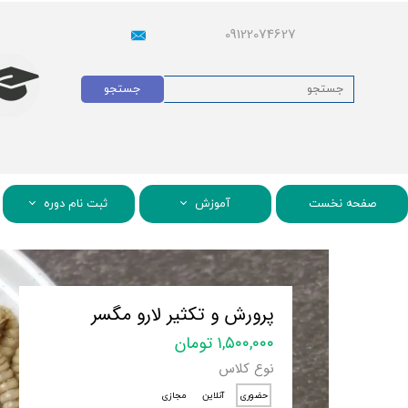
09122074627
جستجو
صفحه نخست
آموزش
ثبت نام دوره
پرورش و تکثیر لارو مگسر
۱,۵۰۰,۰۰۰ تومان
نوع کلاس
حضوری
آنلاین
مجازی