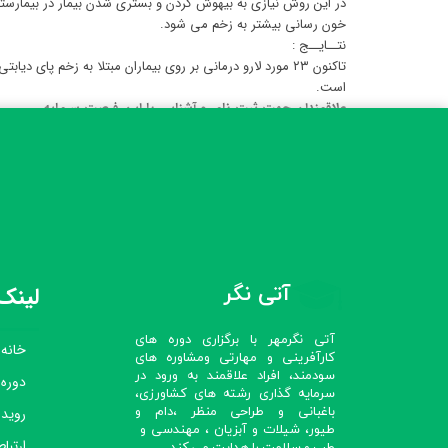
خون رسانی بیشتر به زخم می شود.
نتــایــج :
است.
علاقمندان جهت ثبت نام و آشنایی با این فرصت سرمایه
آتی نگر
لینک‌
آتی نگرمهر با برگزاری دوره های
خانه
کارآفرینی و مهارتی ومشاوره های
سودمند، افراد علاقمند به ورود در
دوره
سرمایه گذاری رشته های کشاورزی،
رویدا
باغبانی و طراحی منظر ،دام و
طیور، شیلات و آبزیان ، مهندسی و
ارتباط