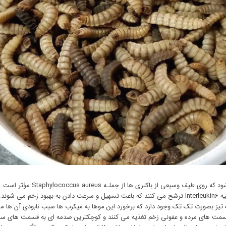
طاز بزاق دهان لارو L.sericata آ
یز بصورت تک تک وجود دارد که برخورد این موها به میکرب ها سبب نابودی آن ها می
 قسمت های مرده و عفونی زخم تغذیه می کنند و کوچکترین صدمه ای به قسمت های سا