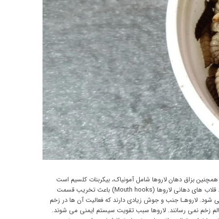
نتی بیوتیک Allantoin ترشح می شود که روی طیف وسیعی از باکتری ها از جملـه Staphylococcus aureus مؤثر است. همچنین بزاق دهان لاروها شامل آمونیاک، بیکربنات کلسیم است
که دو ماده اخیر نیز میکرب کش های قوی هستند. لاروها موادی شبیه Interleukin6 ترشح می کنند که باعث تسهیل و سرعت دادن به بهبود زخم می شوند. قلاب های دهانی لاروها (Mouth hooks) باعث تخریب قسمت
 شود. لاروهـا جنب و جوش زیادی دارند که فعالیت آن ها در زخم
لم زخم نمی رسانند. لاروها سبب تقویت سیستم ایمنی می شوند.