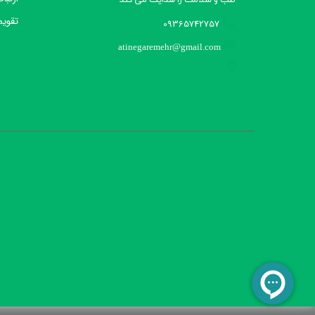
طب و سلامت را هدایت می کند​​​​​​​
تقویم
09365742757
atinegaremehr@gmail.com