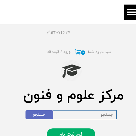
حساب کاربری من
تغییر گذر واژه
09122074627
سفارشات
ورود
/
ثبت نام
سبد خرید شما
۰
خروج از حساب کاربری
مرکز علوم و فنون
جستجو
فرم ثبت نام