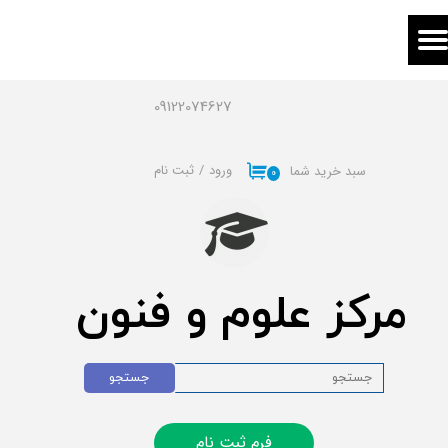
حساب کاربری من
تغییر گذر واژه
09122074627
سفارشات
ورود
/
ثبت نام
سبد خرید شما
۰
خروج از حساب کاربری
مرکز علوم و فنون
جستجو
فرم ثبت نام