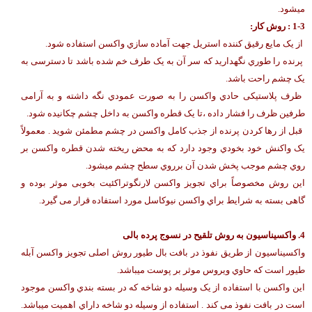
میشود.
-3 : روش کار:
1
از یک مایع رقیق کننده استریل جهت آماده سازي واکسن استفاده شود.
پرنده را طوري نگهدارید که سر آن به یک طرف خم شده باشد تا دسترسی به
یک چشم راحت باشد.
ظرف پلاستیکی حادي واکسن را به صورت عمودي نگه داشته و به آرامی
طرفین ظرف را فشار داده ،تا یک قطره واکسن به داخل چشم چکانیده شود.
قبل از رها کردن پرنده از جذب کامل واکسن در چشم مطمئن شوید . معمولاً
یک واکنش خود بخودي وجود دارد که به محض ریخته شدن قطره واکسن بر
روي چشم موجب پخش شدن آن برروي سطح چشم میشود.
این روش مخصوصاً براي تجویز واکسن لارنگوتراکئیت بخوبی موثر بوده و
گاهی بسته به شرایط براي واکسن نیوکاسل مورد استفاده قرار می گیرد.
4.
واکسیناسیون به روش تلقیح در نسوج پرده بالی
واکسیناسیون از طریق نفوذ در بافت بال طیور روش اصلی تجویز واکسن آبله
طیور است که حاوي ویروس موثر بر پوست میباشد.
این واکسن با استفاده از یک وسیله دو شاخه که در بسته بندي واکسن موجود
است در بافت نفوذ می کند . استفاده از وسیله دو شاخه داراي اهمیت میباشد.