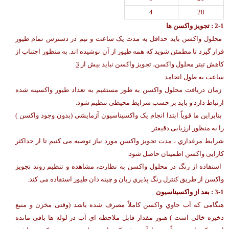
4
28
2-1 : تجویز واکسن ها
محلول واکسن باید حداقل به مدت یک ساعت و نیم در دسترس تمام طیور
قرار گیرد تا مطمئن شوید که همه طیور از آن نوشیده اند. به منظور اجتناب از
کاهش تیتر محلول واکسن، تجویز واکسن نباید بیش از
3
ساعت به طول انجامد.
زمان دریافت محلول واکسن به طور مستقیم به تعداد طیور واکسینه شده
ارتباط دارد و باید بر حسب شرایط محیطی تنظیم شود.
بنابراین ما قویاً ابتدا انجام یک واکسیناسیون آزمایشی (بدون وجود واکسن )
را به منظور ارزیابی دقیقتر
شرایط مرغداري ، مدت تجویز واکسن مورد نیاز توصیه می کنیم تا از حداکثر
کارایی واکسن اطمینان حاصل شود.
استفاده از رنگ در محلول واکسن به نظارت، مشاهده و تنظیم روند تجویز
واکسن از طریق کنترل رنگ پذیري زبان و چینه دان طیور استفاده می کند.
-1 : بعد از واکسیناسیون
3
هنگامی که آب حاوي واکسن کاملاً مصرف شده باشد (وقتی مخزن و منبع
ذخیره خالی است ) هنوز مقدار قابل ملاحظه اي آب در لوله ها باقی مانده