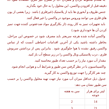
دقیقه قبل از افزودن واکسن، این محلول را به حال خود بگذارید.
جنس ظروف و آبخوري ها باید از پلاستیک (غیرفلزي ) باشد . زیرا بعضی از یون
هاي فلزي می توانند ویروس موجود در واکسن را غیر فعال کنند.
باید تجهیزات تمیز به کار روند، (از بکارگیري مواد ضدعفونی کننده جهت تمیز
کردن آن ها خودداري شود.)
واکسن آماده شده هرچه سریعتر باید مصرف شود در خصوص این مراحل،
بخاطر داشته باشید یکی از آخرین اقدامات احتیاطی آنست که از تماس
واکسن رقیق نشده با هوا جلوگیري شود . بنابراین پس از برداشتن سرپوش
فلزي ، درب پلاستیکی ویال واکسن را در زیر سطح آب باز کنید.
مقدار آب مورد نیاز را بر حسب تعداد طیور محاسبه کنید.
واکسیناسیون با در نظر گرفتن سن طیور و شرایط آب و هوایی انجام شود.
چند نفر کارگر را جهت توزیع واکسن به کار گیرید.
جدول ذیل حداقل میزان آب مورد نیاز جهت تهیه محلول واکسن را بر حسب
سن طیور نشان می دهد:
لیتر برای هزار
سن به هفته
جوجه
2
14
3
21