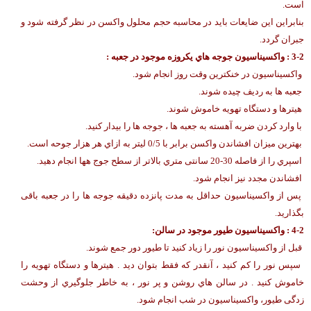
است.
بنابراین این ضایعات باید در محاسبه حجم محلول واکسن در نظر گرفته شود و
جبران گردد.
3-2 : واکسیناسیون جوجه هاي یکروزه موجود در جعبه :
واکسیناسیون در خنکترین وقت روز انجام شود.
جعبه ها به ردیف چیده شوند.
هیترها و دستگاه تهویه خاموش شوند.
با وارد کردن ضربه آهسته به جعبه ها ، جوجه ها را بیدار کنید.
بهترین میزان افشاندن واکسن برابر با 0/5 لیتر به ازاي هر هزار جوحه است.
اسپري را از فاصله 30-20 سانتی متري بالاتر از سطح جوج هها انجام دهید.
افشاندن مجدد نیز انجام شود.
پس از واکسیناسیون حداقل به مدت پانزده دقیقه جوجه ها را در جعبه باقی
بگذارید.
4-2 : واکسیناسیون طیور موجود در سالن:
قبل از واکسیناسیون نور را زیاد کنید تا طیور دور جمع شوند.
سپس نور را کم کنید ، آنقدر که فقط بتوان دید . هیترها و دستگاه تهویه را
خاموش کنید . در سالن هاي روشن و پر نور ، به خاطر جلوگیري از وحشت
زدگی طیور، واکسیناسیون در شب انجام شود.