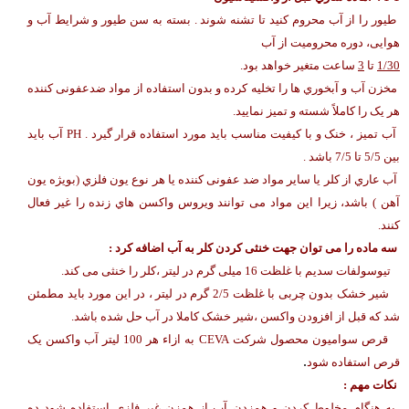
طیور را از آب محروم کنید تا تشنه شوند . بسته به سن طیور و شرایط آب و
هوایی، دوره محرومیت از آب
1/30
تا
3
ساعت متغیر خواهد بود.
مخزن آب و آبخوري ها را تخلیه کرده و بدون استفاده از مواد ضدعفونی کننده
هر یک را کاملاً شسته و تمیز نمایید.
آب تمیز ، خنک و با کیفیت مناسب باید مورد استفاده قرار گیرد . PH آب باید
بین 5/5 تا 7/5 باشد .
آب عاري از کلر یا سایر مواد ضد عفونی کننده یا هر نوع یون فلزي (بویژه یون
آهن ) باشد، زیرا این مواد می توانند ویروس واکسن هاي زنده را غیر فعال
کنند.
سه ماده را می توان جهت خنثی کردن کلر به آب اضافه کرد :
تیوسولفات سدیم با غلظت 16 میلی گرم در لیتر ،کلر را خنثی می کند.
شیر خشک بدون چربی با غلظت 2/5 گرم در لیتر ، در این مورد باید مطمئن
شد که قبل از افزودن واکسن ،شیر خشک کاملا در آب حل شده باشد.
قرص سوامیون محصول شرکت CEVA به ازاء هر 100 لیتر آب واکسن یک
.
قرص استفاده شود
نکات مهم :
به هنگام مخلوط کردن و همزدن آب از همزن غیر فلزي استفاده شود ده