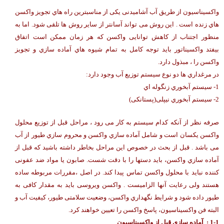
واکسیناسیون از طریق آب آشامیدنی یکی از مناسبترین راه هاي تجویز واکسن
هاي زنده است . این روش می تواند آسانتر از سایر روش ها تلقی شود. اما به
منظور اجتناب از کاهش توانایی واکسن که هر زمان ممکن است اتفاق
بیفتد واکسیناتور باید توجه کامل به تمام شیوه هاي آماده سازي و تجویز
واکسن را ، مبذول دارد.
در مرغداري ها دو نوع سیستم توزیع آب وجود دارد:
1- سیستم آبخوري زنگوله اي
2- سیستم آبخوري نیپلی(پستانکی)
صرفه نظر از آنکه کدام سیستم به کار می رود ، مراحل قبل از توزیع محلول
واکسن یکسان است و شامل آماده سازي واکسن و محروم سازي طیور از آب
می باشد . قبل از بحث در خصوص این مراحل بخاطر داشته باشید که قبل از
آماده سازي واکسن، باید دستها را با دقت شست. صابون یا مواد ضد عفونی
کننده نباید با محلول واکسن تماس پیدا کند. در اصل ،مقررات مربوطه ساده
هستند ولی رعایت آنها الزامیست . واکسن ویروسی باید به مقدار کافی به
طیور داده شود و شرایط نگهداري واکسن، وضعیت سلامتی طیور، کیفیت آب و
البته فن واکسیناسیون، پاسخ واکسن را تعیین خواهند کرد.
1-1 : آماده سازي قبل از واکسیناسیون