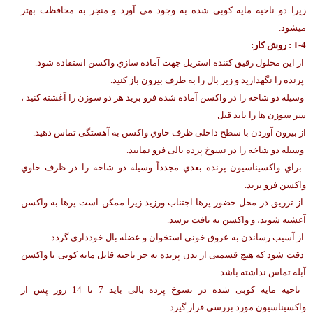
زیرا دو ناحیه مایه کوبی شده به وجود می آورد و منجر به محافظت بهتر
میشود.
-4 : روش کار:
1
از این محلول رقیق کننده استریل جهت آماده سازي واکسن استفاده شود.
پرنده را نگهدارید و زیر بال را به طرف بیرون باز کنید.
وسیله دو شاخه را در واکسن آماده شده فرو برید هر دو سوزن را آغشته کنید ،
سر سوزن ها را باید قبل
از بیرون آوردن با سطح داخلی ظرف حاوي واکسن به آهستگی تماس دهید.
وسیله دو شاخه را در نسوخ پرده بالی فرو نمایید.
براي واکسیناسیون پرنده بعدي مجدداً وسیله دو شاخه را در ظرف حاوي
واکسن فرو برید.
از تزریق در محل حضور پرها اجتناب ورزید زیرا ممکن است پرها به واکسن
آغشته شوند، و واکسن به بافت نرسد.
از آسیب رساندن به عروق خونی استخوان و عضله بال خودداري گردد.
دقت شود که هیچ قسمتی از بدن پرنده به جز ناحیه قابل مایه کوبی با واکسن
آبله تماس نداشته باشد.
ناحیه مایه کوبی شده در نسوخ پرده بالی باید 7 تا 14 روز پس از
واکسیناسیون مورد بررسی قرار گیرد.