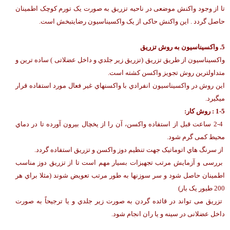
تا از وجود واکنش موضعی در ناحیه تزریق به صورت یک تورم کوچک اطمینان
حاصل گردد . این واکنش حاکی از یک واکسیناسیون رضایتبخش است.
5. واکسیناسیون به روش تزریق
واکسیناسیون از طریق تزریق (تزریق زیر جلدي و داخل عضلاتی ) ساده ترین و
متداولترین روش تجویز واکسن کشته است.
این روش در واکسیناسیون انفرادي با واکسنهاي غیر فعال مورد استفاده قرار
میگیرد.
-5 : روش کار:
1
2-4 ساعت قبل از استفاده واکسن، آن را از یخچال بیرون آورده تا در دماي
محیط کمی گرم شود.
از سرنگ هاي اتوماتیک جهت تنظیم دوز واکسن و تزریق استفاده گردد.
بررسی و آزمایش مرتب تجهیزات بسیار مهم است تا از تزریق دوز مناسب
اطمینان حاصل شود و سر سوزنها به طور مرتب تعویض شوند (مثلا براي هر
200 طیور یک بار)
تزریق می تواند در قائده گردن به صورت زیر جلدي و یا ترجیحاً به صورت
داخل عضلانی در سینه و یا ران انجام شود.