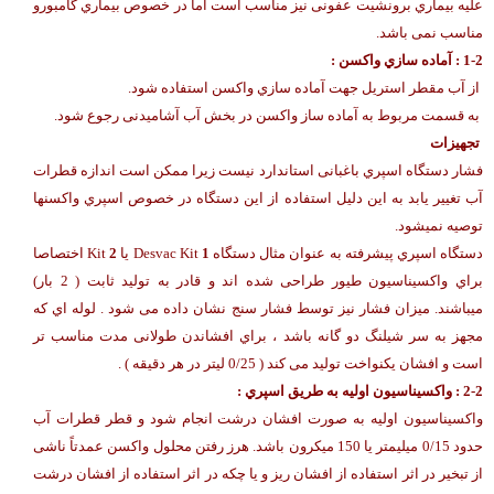
علیه بیماري برونشیت عفونی نیز مناسب است اما در خصوص بیماري گامبورو
مناسب نمی باشد.
-2 : آماده سازي واکسن :
1
از آب مقطر استریل جهت آماده سازي واکسن استفاده شود.
به قسمت مربوط به آماده ساز واکسن در بخش آب آشامیدنی رجوع شود.
تجهیزات
فشار دستگاه اسپري باغبانی استاندارد نیست زیرا ممکن است اندازه قطرات
آب تغییر یابد به این دلیل استفاده از این دستگاه در خصوص اسپري واکسنها
توصیه نمیشود.
دستگاه اسپري پیشرفته به عنوان مثال دستگاه
1
Desvac Kit یا
2
Kit اختصاصا
براي واکسیناسیون طیور طراحی شده اند و قادر به تولید ثابت ( 2 بار)
میباشند. میزان فشار نیز توسط فشار سنج نشان داده می شود . لوله اي که
مجهز به سر شیلنگ دو گانه باشد ، براي افشاندن طولانی مدت مناسب تر
است و افشان یکنواخت تولید می کند ( 0/25 لیتر در هر دقیقه ) .
2-2 : واکسیناسیون اولیه به طریق اسپري :
واکسیناسیون اولیه به صورت افشان درشت انجام شود و قطر قطرات آب
حدود 0/15 میلیمتر یا 150 میکرون باشد. هرز رفتن محلول واکسن عمدتاً ناشی
از تبخیر در اثر استفاده از افشان ریز و یا چکه در اثر استفاده از افشان درشت