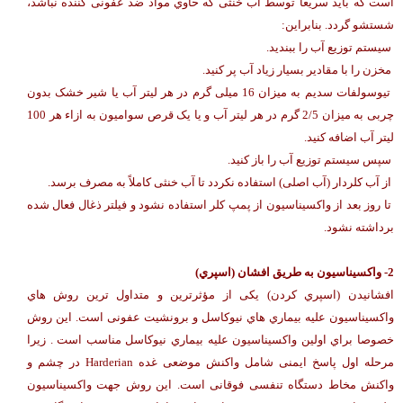
است که باید سریعاً توسط آب خنثی که حاوي مواد ضد عفونی کننده نباشد،
شستشو گردد. بنابراین:
سیستم توزیع آب را ببندید.
مخزن را با مقادیر بسیار زیاد آب پر کنید.
تیوسولفات سدیم به میزان 16 میلی گرم در هر لیتر آب یا شیر خشک بدون
چربی به میزان 2/5 گرم در هر لیتر آب و یا یک قرص سوامیون به ازاء هر 100
لیتر آب اضافه کنید.
سپس سیستم توزیع آب را باز کنید.
از آب کلردار (آب اصلی) استفاده نکردد تا آب خنثی کاملاً به مصرف برسد.
تا روز بعد از واکسیناسیون از پمپ کلر استفاده نشود و فیلتر ذغال فعال شده
برداشته نشود.
2- واکسیناسیون به طریق افشان (اسپري)
افشانیدن (اسپري کردن) یکی از مؤثرترین و متداول ترین روش هاي
واکسیناسیون علیه بیماري هاي نیوکاسل و برونشیت عفونی است. این روش
خصوصا براي اولین واکسیناسیون علیه بیماري نیوکاسل مناسب است . زیرا
مرحله اول پاسخ ایمنی شامل واکنش موضعی غده Harderian در چشم و
واکنش مخاط دستگاه تنفسی فوقانی است. این روش جهت واکسیناسیون