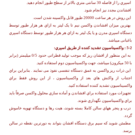
اسپري را از فاصله 30 سانتی متري بالاتر از سطح طیور انجام دهید.
افشاندن مجدد نیز انجام شود.
این روش در هر ساعت 20000 طیور قابل واکسینه شدن است.
بهترین میزان افشاندن واکسن نیم تا یک لیتر به ازاي هر هزار طیور توسط
دستگاه اسپري مدرن و یا یک لیتر به ازاي هر هزار طیور توسط دستگاه اسپري
باغبانی میباشد.
5-2 : واکسیناسیون تشدید کننده از طریق اسپري:
به این منظور از افشان ریز که موجب تولید قطراتی حدود 0/5 میلیمتر (برابر
با 50 میکرون) میباشد، جهت واکسیناسیون دوم استفاده کنید.
این ذرات ریز واکسن به عمق دستگاه تنفسی نفوذ می نمایند . بنابراین براي
اجتناب از واکنش هاي بعد از واکسیناسیون ، از این روش فقط براي
واکسیناسیون تشدید کننده استفاده کنید.
تجهیزات مورد استفاده براي افشاندن و آماده سازي محلول واکسن صرفاً باید
براي واکسیناسیون نگهداري شوند.
درب و پنجر ههاي سالن کاملا بسته شوند، هیت رها و دستگاه تهویه خاموش
گردد.
مطمئن شوید که سیم برق دستگاه افشان بتواند به دورترین نقطه در سالن
برسد.