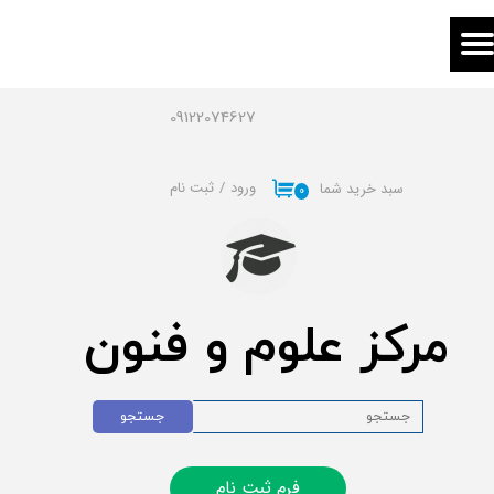
حساب کاربری من
تغییر گذر واژه
09122074627
سفارشات
ورود
/
ثبت نام
سبد خرید شما
۰
خروج از حساب کاربری
مرکز علوم و فنون
جستجو
فرم ثبت نام