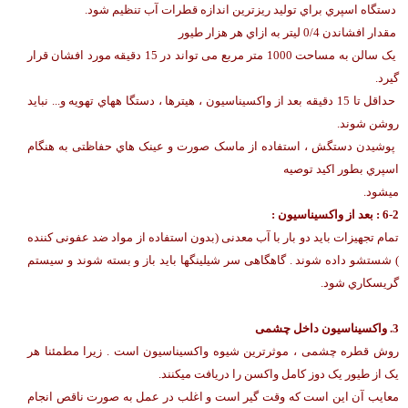
دستگاه اسپري براي تولید ریزترین اندازه قطرات آب تنظیم شود.
مقدار افشاندن 0/4 لیتر به ازاي هر هزار طیور
یک سالن به مساحت 1000 متر مربع می تواند در 15 دقیقه مورد افشان قرار
گیرد.
حداقل تا 15 دقیقه بعد از واکسیناسیون ، هیترها ، دستگا ههاي تهویه و... نباید
روشن شوند.
پوشیدن دستگش ، استفاده از ماسک صورت و عینک هاي حفاظتی به هنگام
اسپري بطور اکید توصیه
میشود.
6-2 : بعد از واکسیناسیون :
تمام تجهیزات باید دو بار با آب معدنی (بدون استفاده از مواد ضد عفونی کننده
) شستشو داده شوند . گاهگاهی سر شیلینگها باید باز و بسته شوند و سیستم
گریسکاري شود.
3. واکسیناسیون داخل چشمی
روش قطره چشمی ، موثرترین شیوه واکسیناسیون است . زیرا مطمئنا هر
یک از طیور یک دوز کامل واکسن را دریافت میکنند.
معایب آن این است که وقت گیر است و اغلب در عمل به صورت ناقص انجام