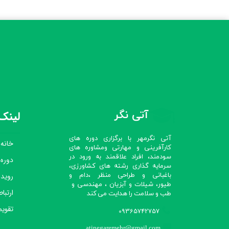
آتی نگر
لینک‌
آتی نگرمهر با برگزاری دوره های
خانه
کارآفرینی و مهارتی ومشاوره های
سودمند، افراد علاقمند به ورود در
دوره
سرمایه گذاری رشته های کشاورزی،
رویدا
باغبانی و طراحی منظر ،دام و
طیور، شیلات و آبزیان ، مهندسی و
ارتباط
طب و سلامت را هدایت می کند​​​​​​​
تقویم
09365742757
atinegaremehr@gmail.com