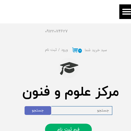
حساب کاربری من
تغییر گذر واژه
09122074627
سفارشات
ورود
/
ثبت نام
سبد خرید شما
۰
خروج از حساب کاربری
مرکز علوم و فنون
جستجو
فرم ثبت نام