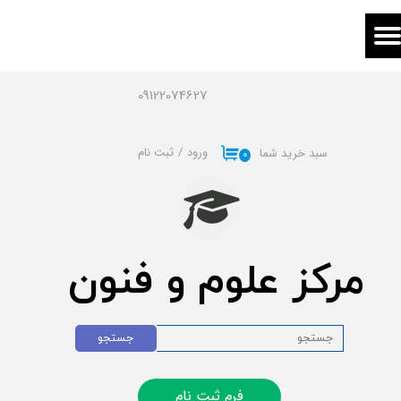
حساب کاربری من
تغییر گذر واژه
09122074627
سفارشات
ورود
/
ثبت نام
سبد خرید شما
۰
خروج از حساب کاربری
مرکز علوم و فنون
جستجو
فرم ثبت نام