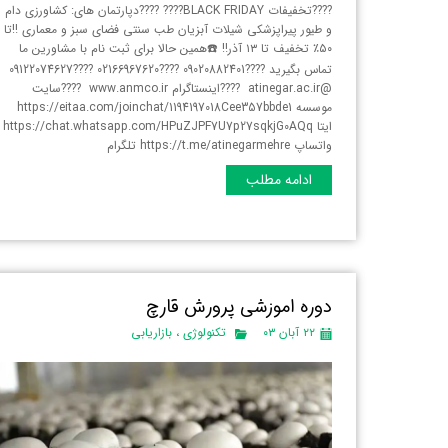
????تخفیفات BLACK FRIDAY???? ????دپارتمان های: کشاورزی دام
و طیور پیراپزشکی شیلات آبزیان طب سنتی فضای سبز و معماری ‼️تا
۵۰٪ تخفیف تا ۱۳ آذر‼️ ☎️همین حالا برای ثبت نام با مشاورین ما
تماس بگیرید ????09020882401 ????02166967620 ????09122074627
@atinegar.ac.ir ????اینستاگرام www.anmco.ir ????سایت
موسسه https://eitaa.com/joinchat/1194197018Cee357bbde1
ایتا https://chat.whatsapp.com/HPuZJPF7U7p27sqkjG0AQq
واتساپ https://t.me/atinegarmehre تلگرام
ادامه مطلب
دوره اموزشی پرورش قارچ
۲۲ آبان ۰۳
تکنولوژی
،
بازاریابی