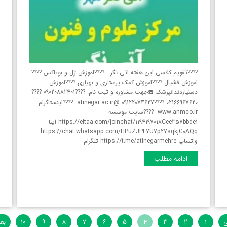
?
????تقویم کلاسی این هفته اتی نگر ????اموزش ژل و بوتاکس ????
?
اموزش فشیال ????اموزش کمک پرستاری و بهیاری ????اموزش
چ
دستیاردندانپزشک ☎️جهت مشاوره و ثبت نام: ????09020882401 ????
ط
ن
02166967620 ????09122074627 @atinegar.ac.ir ????اینستاگرام
ع
www.anmco.ir ????سایت موسسه
ه
https://eitaa.com/joinchat/1194197018Cee357bbde1 ایتا
https://chat.whatsapp.com/HPuZJPF7U7p27sqkjG0AQq
واتساپ https://t.me/atinegarmehre تلگرام
ادامه مطلب
q
و
ی
۱
۲
۳
۴
۵
۶
۷
۸
۹
۱۰
بع