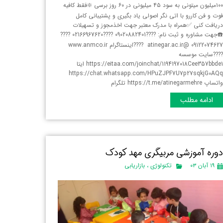
۱۰۰میلیون میتونی به سود ۴۵ میلیونی در ۶۰ روز برسی ❇️فقط کافیه
وت و فن کاررو با اتی نگر اصولی یاد بگیری و پشتیبانی کامل
ریافت کنی ✅همراه با مدرک معتبر جهت اخذمجوز و تسهیلات
☎️جهت مشاوره و ثبت نام: ????09020882401 ????02166967620 ????
09122074627 @atinegar.ac.ir ????اینستاگرام www.anmco.ir
???سایت موسسه
https://eitaa.com/joinchat/1194197018Cee357bbde1 ایتا
https://chat.whatsapp.com/HPuZJPF7U7p27sqkjG0AQ
اتساپ https://t.me/atinegarmehre تلگرام
ادامه مطلب
وره آموزشی مربیگری مهد کودک
۱۹ آبان ۰۳
تکنولوژی
،
بازاریابی