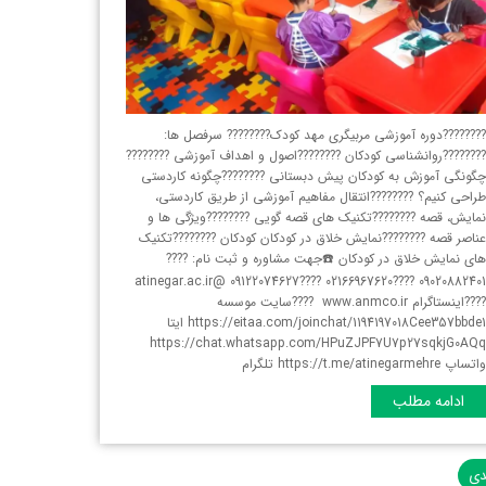
???????دوره آموزشی مربیگری مهد کودک???????? سرفصل ها:
???????روانشناسی کودکان ????????اصول و اهداف آموزشی ????????
گونگی آموزش به کودکان پیش دبستانی ????????چگونه کاردستی
راحی کنیم؟ ????????انتقال مفاهیم آموزشی از طریق کاردستی،
مایش، قصه ????????تکنیک های قصه گویی ????????ویژگی ها و
ناصر قصه ????????نمایش خلاق در کودکان کودکان ????????تکنیک
ای نمایش خلاق در کودکان ☎️جهت مشاوره و ثبت نام: ????
09020882401 ????02166967620 ????09122074627 @atinegar.ac.ir
????اینستاگرام www.anmco.ir ????سایت موسسه
https://eitaa.com/joinchat/1194197018Cee357bbde1 ایتا
https://chat.whatsapp.com/HPuZJPF7U7p27sqkjG0AQ
اتساپ https://t.me/atinegarmehre تلگرام
ادامه مطلب
دی