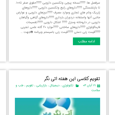
سرفصل ها: ????نسخه پیچی وتکنسین دارویی ????حقوق صفر تا۱۰۰.
تا بازنشستگی ????داروهای رایج وتکنسین دارویی ????داروهای
ف
ژنریک ونام های تجاری وموارد مصرف ????دوزهای دارویی و عوارض
د
جانبی آنها واستفاده دردوران بارداری ????داروهای گیاهی وگیاهان
دارویی در داروخانه ومنزل ???? اشکال دارویی ????تقسیمات
فارماکولوژی ????داروهای ساختنی ????موارد 20 گانه علمی تجربی
?
????قیمت زنی دستی ????قیمت زنی باسیستم وبرنامه ☎️جهت …
q
ادامه مطلب
و
تقویم کلاسی این هفته اتی نگر
د
۲۱ آبان ۰۳
تکنولوژی
،
دیجیتال
،
بازاریابی
،
تقویم
،
طب و
سلامت