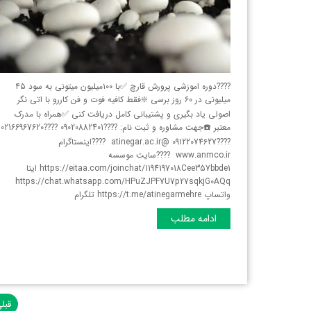
????دوره اموزشی پرورش قارچ ✅با ۱۰۰میلیون میتونی به سود ۴۵
میلیونی در ۶۰ روز برسی ❇️فقط کافیه فوت و فن کاررو با اتی نگر
اصولی یاد بگیری و پشتیبانی کامل دریافت کنی ✅همراه با مدرک
معتبر ☎️جهت مشاوره و ثبت نام: ????09020882401 ????02166967620
????09122074627 @atinegar.ac.ir ????اینستاگرام
www.anmco.ir ????سایت موسسه
https://eitaa.com/joinchat/1194197018Cee357bbde1 ایتا
https://chat.whatsapp.com/HPuZJPF7U7p27sqkjG0AQq
واتساپ https://t.me/atinegarmehre تلگرام
ادامه مطلب
قبل