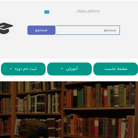
09122074627
جستجو
صفحه نخست
آموزش
ثبت نام دوره