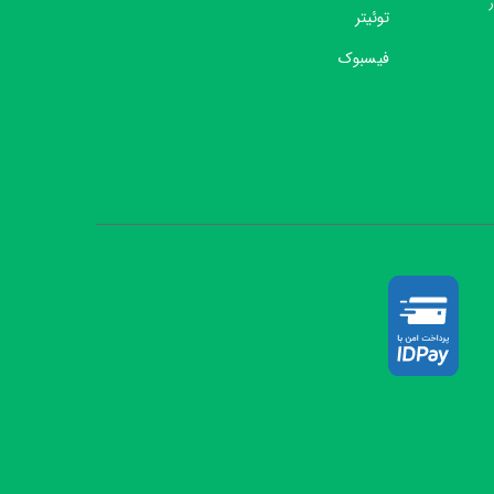
توئیتر
فیسبوک