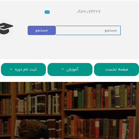
09122074627
جستجو
صفحه نخست
آموزش
ثبت نام دوره